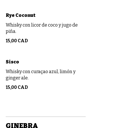
Rye Coconut
Whisky con licor de coco y jugo de
piña.
15,00 CAD
Sisco
Whisky con curaçao azul, limón y
ginger ale.
15,00 CAD
GINEBRA